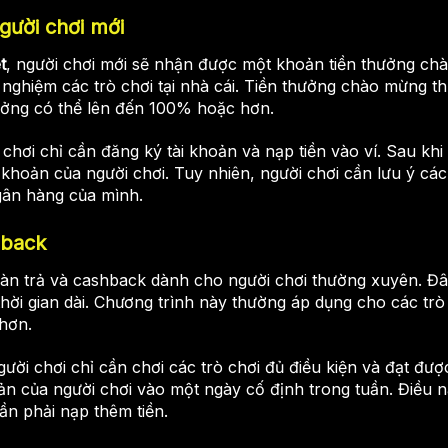
gười chơi mới
t
, người chơi mới sẽ nhận được một khoản tiền thưởng chà
i nghiệm các trò chơi tại nhà cái. Tiền thưởng chào mừng t
hưởng có thể lên đến 100% hoặc hơn.
chơi chỉ cần đăng ký tài khoản và nạp tiền vào ví. Sau khi
khoản của người chơi. Tuy nhiên, người chơi cần lưu ý các
ngân hàng của mình.
hback
n trả và cashback dành cho người chơi thường xuyên. Đây
i gian dài. Chương trình này thường áp dụng cho các trò ch
 hơn.
ười chơi chỉ cần chơi các trò chơi đủ điều kiện và đạt được
ản của người chơi vào một ngày cố định trong tuần. Điều 
ần phải nạp thêm tiền.