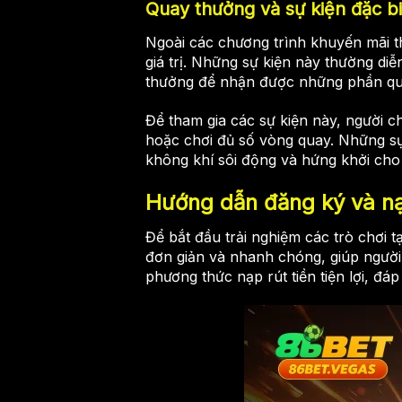
Quay thưởng và sự kiện đặc bi
Ngoài các chương trình khuyến mãi 
giá trị. Những sự kiện này thường diễ
thưởng để nhận được những phần quà 
Để tham gia các sự kiện này, người c
hoặc chơi đủ số vòng quay. Những sự
không khí sôi động và hứng khởi cho
Hướng dẫn đăng ký và nạp
Để bắt đầu trải nghiệm các trò chơi t
đơn giản và nhanh chóng, giúp người
phương thức nạp rút tiền tiện lợi, đá