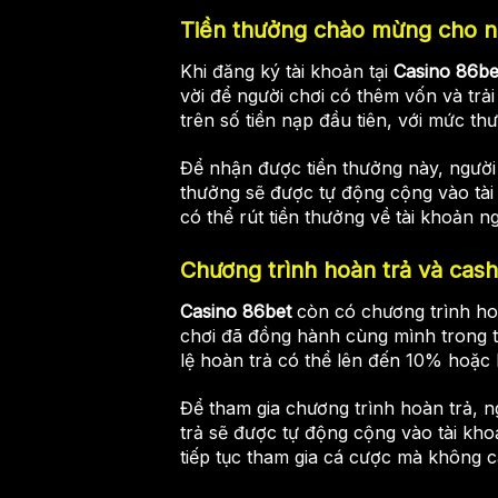
Tiền thưởng chào mừng cho n
Khi đăng ký tài khoản tại
Casino 86be
vời để người chơi có thêm vốn và trả
trên số tiền nạp đầu tiên, với mức t
Để nhận được tiền thưởng này, người 
thưởng sẽ được tự động cộng vào tài 
có thể rút tiền thưởng về tài khoản 
Chương trình hoàn trả và cas
Casino 86bet
còn có chương trình hoà
chơi đã đồng hành cùng mình trong thờ
lệ hoàn trả có thể lên đến 10% hoặc
Để tham gia chương trình hoàn trả, ng
trả sẽ được tự động cộng vào tài kho
tiếp tục tham gia cá cược mà không c