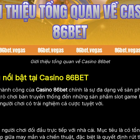
Giới thiệu tổng quan về Casino 86bet
nổi bật tại Casino 86BET
thành công của
Casino 86bet
chính là sự đa dạng về sản p
trò chơi bàn truyền thống đến những sản phẩm slot game 
người chơi có trải nghiệm cá cược tuyệt vời.
i người chơi đối đầu trực tiếp với nhà cái. Mục tiêu là có t
 giữa may mắn và chiến thuật, đặc biệt là quyết định rút 