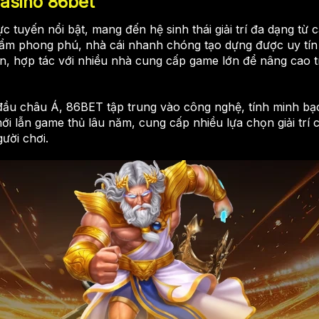
Casino 86bet
c tuyến nổi bật, mang đến hệ sinh thái giải trí đa dạng từ c
hẩm phong phú, nhà cái nhanh chóng tạo dựng được uy tín 
, hợp tác với nhiều nhà cung cấp game lớn để nâng cao trả
 đầu châu Á, 86BET tập trung vào công nghệ, tính minh bạ
i lẫn game thủ lâu năm, cung cấp nhiều lựa chọn giải trí
ười chơi.