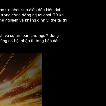
ác trò chơi kinh điển đến hiện đại.
trong cộng đồng người chơi. Từ khi
i nghiệm và khẳng định vị thế tại thị
ch và sự an toàn cho người dùng.
 cùng cơ hội nhận thưởng hấp dẫn,