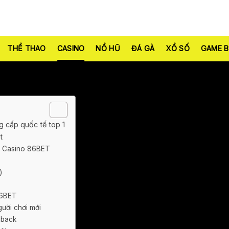
THỂ THAO
CASINO
NỔ HŨ
ĐÁ GÀ
XỔ SỐ
GAME B
 cấp quốc tế top 1
t
ại Casino 86BET
)
86BET
ười chơi mới
hback