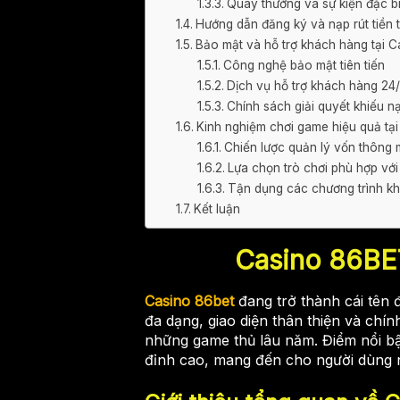
Quay thưởng và sự kiện đặc bi
Hướng dẫn đăng ký và nạp rút tiền 
Bảo mật và hỗ trợ khách hàng tại C
Công nghệ bảo mật tiên tiến
Dịch vụ hỗ trợ khách hàng 24
Chính sách giải quyết khiếu n
Kinh nghiệm chơi game hiệu quả tạ
Chiến lược quản lý vốn thông 
Lựa chọn trò chơi phù hợp với
Tận dụng các chương trình k
Kết luận
Casino 86BET
Casino 86bet
đang trở thành cái tên 
đa dạng, giao diện thân thiện và chí
những game thủ lâu năm. Điểm nổi bật
đỉnh cao, mang đến cho người dùng nh