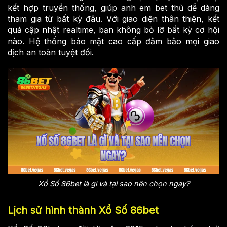
kết hợp truyền thống, giúp anh em bet thủ dễ dàng
tham gia từ bất kỳ đâu. Với giao diện thân thiện, kết
quả cập nhật realtime, bạn không bỏ lỡ bất kỳ cơ hội
nào. Hệ thống bảo mật cao cấp đảm bảo mọi giao
dịch an toàn tuyệt đối.
Xổ Số 86bet là gì và tại sao nên chọn ngay?
Lịch sử hình thành Xổ Số 86bet