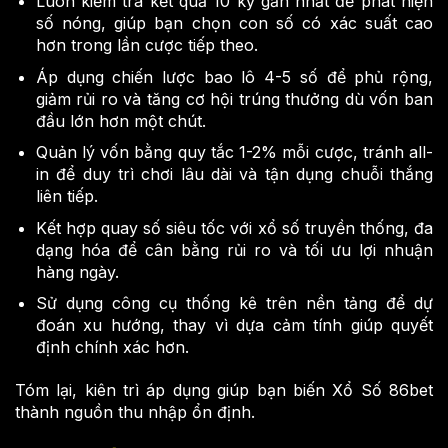
Luôn kiểm tra kết quả 10 kỳ gần nhất để phát hiện
số nóng, giúp bạn chọn con số có xác suất cao
hơn trong lần cược tiếp theo.
Áp dụng chiến lược bao lô 4-5 số để phủ rộng,
giảm rủi ro và tăng cơ hội trúng thưởng dù vốn ban
đầu lớn hơn một chút.
Quản lý vốn bằng quy tắc 1-2% mỗi cược, tránh all-
in để duy trì chơi lâu dài và tận dụng chuỗi thắng
liên tiếp.
Kết hợp quay số siêu tốc với xổ số truyền thống, đa
dạng hóa để cân bằng rủi ro và tối ưu lợi nhuận
hàng ngày.
Sử dụng công cụ thống kê trên nền tảng để dự
đoán xu hướng, thay vì dựa cảm tính giúp quyết
định chính xác hơn.
Tóm lại, kiên trì áp dụng giúp bạn biến Xổ Số 86bet
thành nguồn thu nhập ổn định.