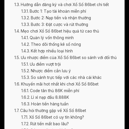
Hướng dẫn đăng ký và chơi Xổ Số 86bet chi tiết
Bước 1: Tạo tài khoản miễn phí
Bước 2: Nạp tiền và nhận thưởng
Bước 3: Đặt cược và rút thưởng
Mẹo chơi Xổ Số 86bet hiệu quả từ cao thủ
Quản lý vốn thông minh
Theo dõi thống kê số nóng
Kết hợp nhiều loại hình
Ưu nhược điểm của Xổ Số 86bet so sánh với đối thủ
Ưu điểm vượt trội
Nhược điểm cần lưu ý
So sánh trực tiếp với các nhà cái khác
Khuyến mãi hot nhất khi chơi Xổ Số 86bet
Code tân thủ 86K miễn phí
Lì xì nạp đầu 8.888K
Hoàn tiền hàng tuần
Câu hỏi thường gặp về Xổ Số 86bet
Xổ Số 86bet có uy tín không?
Rút tiền mất bao lâu?