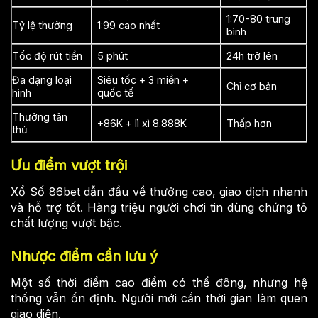
1:70-80 trung
Tỷ lệ thưởng
1:99 cao nhất
bình
Tốc độ rút tiền
5 phút
24h trở lên
Đa dạng loại
Siêu tốc + 3 miền +
Chỉ cơ bản
hình
quốc tế
Thưởng tân
+86K + lì xì 8.888K
Thấp hơn
thủ
Ưu điểm vượt trội
Xổ Số 86bet dẫn đầu về thưởng cao, giao dịch nhanh
và hỗ trợ tốt. Hàng triệu người chơi tin dùng chứng tỏ
chất lượng vượt bậc.
Nhược điểm cần lưu ý
Một số thời điểm cao điểm có thể đông, nhưng hệ
thống vẫn ổn định. Người mới cần thời gian làm quen
giao diện.