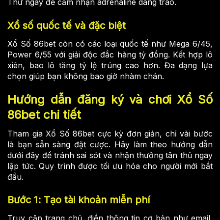
Thử ngay để cảm nhận adrenaline dâng trào.
Xổ số quốc tế và đặc biệt
Xổ Số 86bet còn có các loại quốc tế như Mega 6/45,
Power 6/55 với giải độc đắc hàng tỷ đồng. Kết hợp lô
xiên, bao lô tăng tỷ lệ trúng cao hơn. Đa dạng lựa
chọn giúp bạn không bao giờ nhàm chán.
Hướng dẫn đăng ký và chơi Xổ Số
86bet chi tiết
Tham gia Xổ Số 86bet cực kỳ đơn giản, chỉ vài bước
là bạn sẵn sàng đặt cược. Hãy làm theo hướng dẫn
dưới đây để tránh sai sót và nhận thưởng tân thủ ngay
lập tức. Quy trình được tối ưu hóa cho người mới bắt
đầu.
Bước 1: Tạo tài khoản miễn phí
Truy cập trang chủ, điền thông tin cơ bản như email,