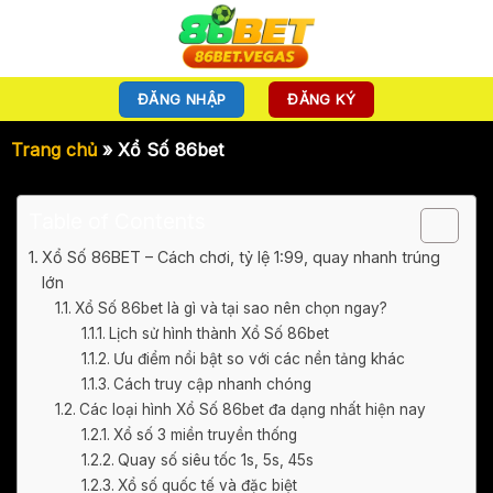
Bỏ
qua
nội
dung
ĐĂNG NHẬP
ĐĂNG KÝ
Trang chủ
»
Xổ Số 86bet
Table of Contents
Xổ Số 86BET – Cách chơi, tỷ lệ 1:99, quay nhanh trúng
lớn
Xổ Số 86bet là gì và tại sao nên chọn ngay?
Lịch sử hình thành Xổ Số 86bet
Ưu điểm nổi bật so với các nền tảng khác
Cách truy cập nhanh chóng
Các loại hình Xổ Số 86bet đa dạng nhất hiện nay
Xổ số 3 miền truyền thống
Quay số siêu tốc 1s, 5s, 45s
Xổ số quốc tế và đặc biệt