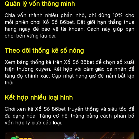
Quản lý vốn thông minh
Chia vốn thành nhiều phần nhỏ, chỉ dùng 10% cho
mỗi phiên chơi Xổ Số 86bet. Đặt giới hạn thắng thua
hàng ngày để bảo vệ tài khoản. Cách này giúp bạn
chơi bền vững lâu dài.
Theo dõi thống kê số nóng
Xem bảng thống kê trên Xổ Số 86bet để chọn số xuất
hiện thường xuyên. Kết hợp với cảm giác cá nhân để
tăng độ chính xác. Cập nhật hàng giờ để nắm bắt kịp
thời.
Kết hợp nhiều loại hình
Chơi xen kẽ Xổ Số 86bet truyền thống và siêu tốc để
đa dạng hóa. Tăng cơ hội thắng bằng cách phân bổ
vốn hợp lý giữa các loại.