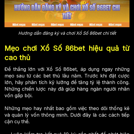
Hướng dẫn đăng ký và chơi Xổ Số 86bet chi tiết
Mẹo chơi Xổ Số 86bet hiệu quả từ
cao thủ
Để thắng lớn với Xổ Số 86bet, áp dụng ngay những
mẹo sau từ các bet thủ lâu năm. Trước khi đặt cược
lớn, hãy phân tích kỹ lưỡng để tăng tỷ lệ thành công.
Những chiến lược này đã giúp hàng ngàn người nhân
vốn gấp bội.
Những mẹo hay nhất bao gồm việc theo dõi thống kê
và quản lý vốn thông minh. Dưới đây là các cách tiếp
cận cụ thể.