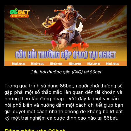
Câu hỏi thường gặp (FAQ) tại 86bet
Trong quá trình sử dụng 86bet, người chơi thường sẽ
gặp phải một số thắc mắc liên quan đến tài khoản và
những thao tác đăng nhập. Dưới đây là một vài câu
hỏi phổ biến và hướng dẫn một cách chi tiết giúp bạn
giải quyết một cách nhanh chóng để không bỏ lỡ bất
kỳ một trải nghiệm cá cược đỉnh cao nào tại 86bet.