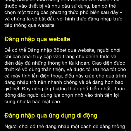
thuộc vào thiết bị và nhu cầu sử dụng, bạn có thể
chọn một trong các phương thức phổ biến sau đây –
và chúng ta sẽ bắt đầu với hình thức đăng nhập trực
tiếp thông qua website.
Đăng nhập qua website
Để có thể Đăng nhập 86bet qua website, người chơi
chỉ cần phải truy cập vào trang chủ chính thức và
điền đầy đủ những thông tin tài khoản. Giao diện được
thiết kế vô cùng thân thiện, và được tối ưu hóa tốt cho
cả máy tính lẫn điện thoại, điều này giúp cho quá trình
đăng nhập trở nên nhanh chóng và dễ dàng hơn bao
giờ hết. Đây cũng là phương thức phổ biến nhất, được
đông đảo người dùng lựa chọn nhờ vào tính tiện lợi
cũng như là bảo mật cao.
Đăng nhập qua ứng dụng di động
Người chơi có thể đăng nhập một cách dễ dàng thông