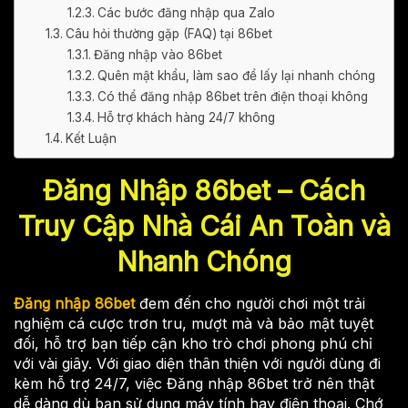
Các bước đăng nhập qua Zalo
Câu hỏi thường gặp (FAQ) tại 86bet
Đăng nhập vào 86bet
Quên mật khẩu, làm sao để lấy lại nhanh chóng
Có thể đăng nhập 86bet trên điện thoại không
Hỗ trợ khách hàng 24/7 không
Kết Luận
Đăng Nhập 86bet – Cách
Truy Cập Nhà Cái An Toàn và
Nhanh Chóng
Đăng nhập 86bet
đem đến cho người chơi một trải
nghiệm cá cược trơn tru, mượt mà và bảo mật tuyệt
đối, hỗ trợ bạn tiếp cận kho trò chơi phong phú chỉ
với vài giây. Với giao diện thân thiện với người dùng đi
kèm hỗ trợ 24/7, việc Đăng nhập 86bet trở nên thật
dễ dàng dù bạn sử dụng máy tính hay điện thoại. Chớ