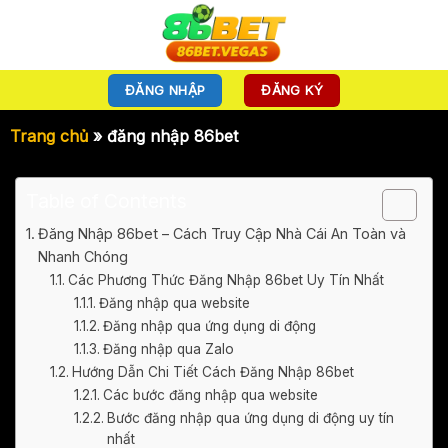
Bỏ
qua
nội
dung
ĐĂNG NHẬP
ĐĂNG KÝ
Trang chủ
»
đăng nhập 86bet
Table of Contents
Đăng Nhập 86bet – Cách Truy Cập Nhà Cái An Toàn và
Nhanh Chóng
Các Phương Thức Đăng Nhập 86bet Uy Tín Nhất
Đăng nhập qua website
Đăng nhập qua ứng dụng di động
Đăng nhập qua Zalo
Hướng Dẫn Chi Tiết Cách Đăng Nhập 86bet
Các bước đăng nhập qua website
Bước đăng nhập qua ứng dụng di động uy tín
nhất