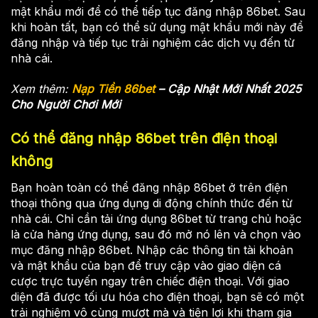
mật khẩu mới để có thể tiếp tục đăng nhập 86bet. Sau
khi hoàn tất, bạn có thể sử dụng mật khẩu mới này để
đăng nhập và tiếp tục trải nghiệm các dịch vụ đến từ
nhà cái.
Xem thêm:
Nạp Tiền 86bet
– Cập Nhật Mới Nhất 2025
Cho Người Chơi Mới
Có thể đăng nhập 86bet trên điện thoại
không
Bạn hoàn toàn có thể đăng nhập 86bet ở trên điện
thoại thông qua ứng dụng di động chính thức đến từ
nhà cái. Chỉ cần tải ứng dụng 86bet từ trang chủ hoặc
là cửa hàng ứng dụng, sau đó mở nó lên và chọn vào
mục đăng nhập 86bet. Nhập các thông tin tài khoản
và mật khẩu của bạn để truy cập vào giao diện cá
cược trực tuyến ngay trên chiếc điện thoại. Với giao
diện đã được tối ưu hóa cho điện thoại, bạn sẽ có một
trải nghiệm vô cùng mượt mà và tiện lợi khi tham gia