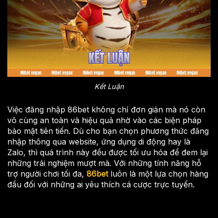
Kết Luận
Việc đăng nhập 86bet không chỉ đơn giản mà nó còn
vô cùng an toàn và hiệu quả nhờ vào các biện pháp
bảo mật tiên tiến. Dù cho bạn chọn phương thức đăng
nhập thông qua website, ứng dụng di động hay là
Zalo, thì quá trình này đều được tối ưu hóa để đem lại
những trải nghiệm mượt mà. Với những tính năng hỗ
trợ người chơi tối đa,
86bet
luôn là một lựa chọn hàng
đầu đối với những ai yêu thích cá cược trực tuyến.