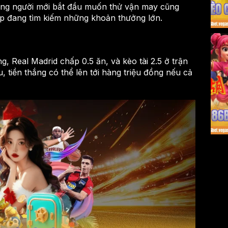
ng người mới bắt đầu muốn thử vận may cũng
8
p đang tìm kiếm những khoản thưởng lớn.
, Real Madrid chấp 0.5 ăn, và kèo tài 2.5 ở trận
 tiền thắng có thể lên tới hàng triệu đồng nếu cả
đá
86
ti