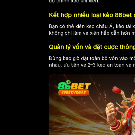
độ chính xác khi xiên.
Kết hợp nhiều loại kèo 86bet
Bạn có thể xiên kèo châu Á, kèo tài 
không chỉ làm vé xiên hấp dẫn hơn m
Quản lý vốn và đặt cược thôn
Đừng bao giờ đặt toàn bộ vốn vào một
nhau, ưu tiên vé 2–3 kèo an toàn và 