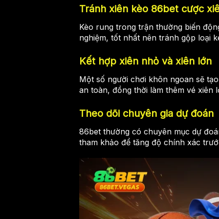
Tránh xiên kèo 86bet cược xi
Kèo rung trong trận thường biến động
nghiệm, tốt nhất nên tránh gộp loại k
Kết hợp xiên nhỏ và xiên lớn
Một số người chơi khôn ngoan sẽ tạo
an toàn, đồng thời làm thêm vé xiên 
Theo dõi chuyên gia dự đoán
86bet thường có chuyên mục dự đoán 
tham khảo để tăng độ chính xác trước