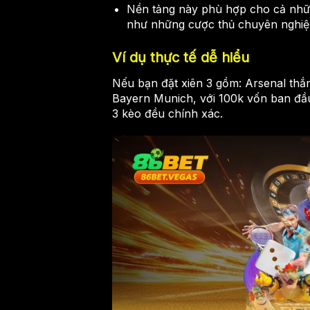
Nền tảng này phù hợp cho cả nhữ
như những cược thủ chuyên nghiệ
Ví dụ thực tế dễ hiểu
Nếu bạn đặt xiên 3 gồm: Arsenal thắng
Bayern Munich, với 100k vốn ban đầu,
3 kèo đều chính xác.