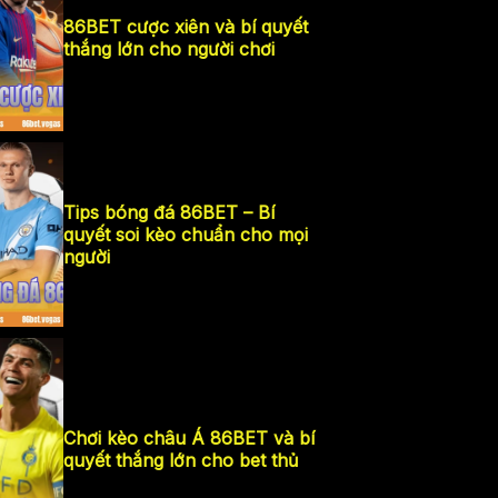
86BET cược xiên và bí quyết
thắng lớn cho người chơi
et cược
xiên
Tips bóng đá 86BET – Bí
quyết soi kèo chuẩn cho mọi
ps bóng
người
 86bet
Chơi kèo châu Á 86BET và bí
ơi kèo
quyết thắng lớn cho bet thủ
hâu Á