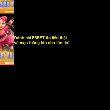
6bet
Đánh bài 86BET ăn tiền thật
nh bài
và mẹo thắng lớn cho tân thủ
bet ăn
ền thật