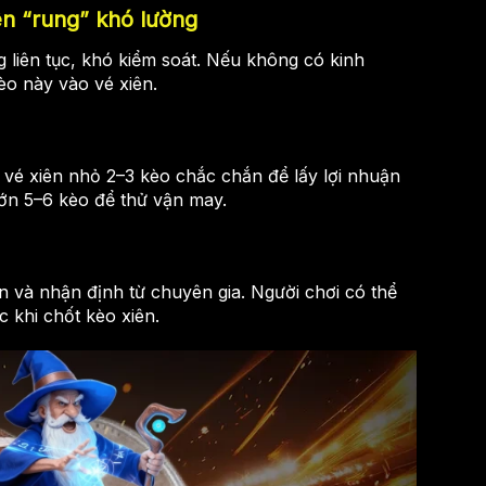
ên “rung” khó lường
 liên tục, khó kiểm soát. Nếu không có kinh
èo này vào vé xiên.
 vé xiên nhỏ 2–3 kèo chắc chắn để lấy lợi nhuận
lớn 5–6 kèo để thử vận may.
và nhận định từ chuyên gia. Người chơi có thể
 khi chốt kèo xiên.